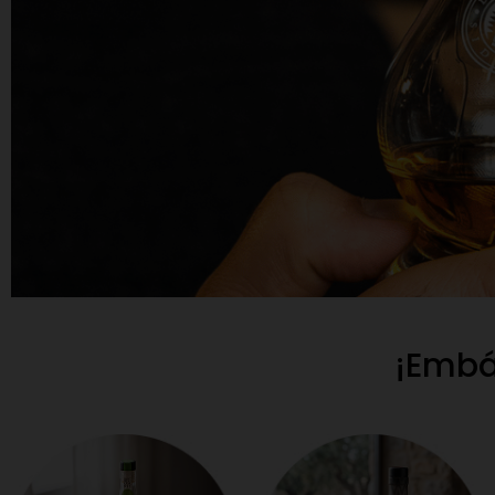
¡Embár