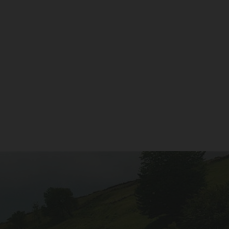
Gin Siderit Classic
- Premiada con el
Diamond Awars en
el Superior Taste
Awards 2023
27,00 €
AÑADIR AL CARRITO