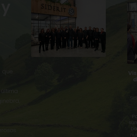
 y
 que 
Vis
d
última 
Sid
inebra, 
Pa
sum
ba
rosos 
nu