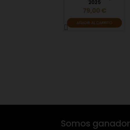
2025
79,00 €
AÑADIR AL CARRITO
Gin Siderit Classic
- Premiada con el
Diamond Awars en
el Superior Taste
Awards 2023
27,00 €
AÑADIR AL CARRITO
Somos ganadore