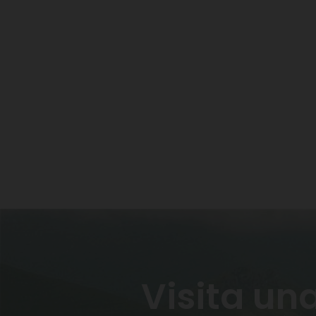
Vermut Siderit 75
cl
10,00 €
AÑADIR AL CARRITO
Visita un