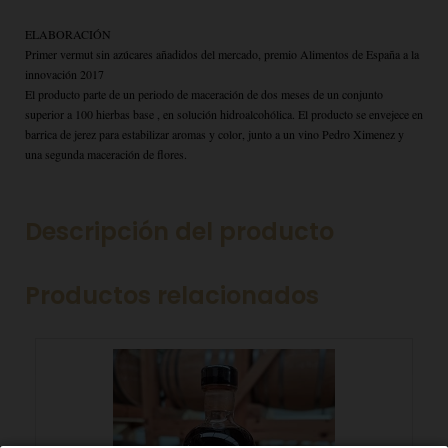
ELABORACIÓN
Primer vermut sin azúcares añadidos del mercado, premio Alimentos de España a la
innovación 2017
El
producto parte de un periodo de maceración de dos meses de un conjunto
superior a 100 hierbas base , en solución hidroalcohólica. El producto se envejece en
barrica de jerez para estabilizar aromas y
color, junto a un vino Pedro Ximenez y
una segunda maceración de flores.
Descripción del producto
Productos relacionados