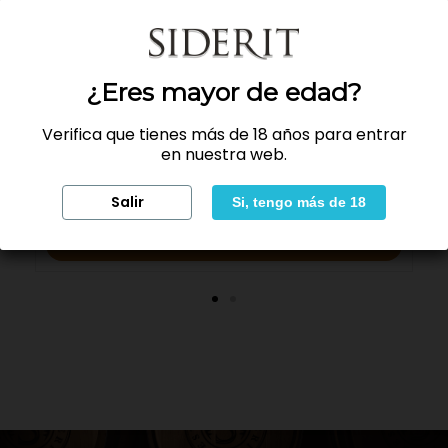
¿Eres mayor de edad?
¿Eres mayor de edad?
Verifica que tienes más de 18 años para entrar
Verifica que tienes más de 18 años para entrar
Vermut Siderit Reserva 10 cl miniatura
en nuestra web.
en nuestra web.
3,60 €
Salir
Salir
Si, tengo más de 18
Si, tengo más de 18
AÑADIR AL CARRITO