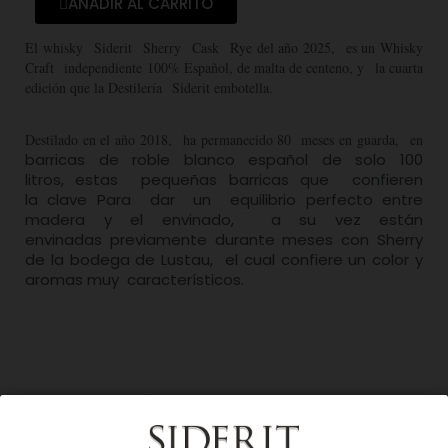
AÑADIR AL CARRITO
El whisky Siderit Sherry Cask Rye del año 2025, es un Whisky
Craft independiente 100% Español, de malta de centeno, y la cuarta
edición que la Destilería Siderit embotella.
Destilado en el año 2018, ha permanecido 80 meses en guarda, en
barricas de roble blanco español de solo 100
litros, estas pequeñas barricas que confieren
la clave Para dar un equilibrio perfecto entre
madera y el envinado, a su vez están
envinadas previamente durante meses con Sherry
de la bodega de Lustau, el cual confiere un color y
aromas muy característicos.
Descripción del producto
La elegancia, el color y la nariz hacen un conjunto equilibrado y